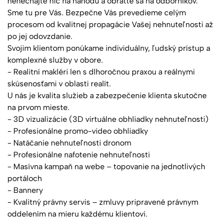
nenechajte nič na náhodu a obráťte sa na odborníkov.
Sme tu pre Vás. Bezpečne Vás prevedieme celým
procesom od kvalitnej propagácie Vašej nehnuteľnosti až
po jej odovzdanie.
Svojim klientom ponúkame individuálny, ľudský prístup a
komplexné služby v obore.
- Realitní makléri len s dlhoročnou praxou a reálnymi
skúsenosťami v oblasti realít.
U nás je kvalita služieb a zabezpečenie klienta skutočne
na prvom mieste.
- 3D vizualizácie (3D virtuálne obhliadky nehnuteľnosti)
- Profesionálne promo-video obhliadky
- Natáčanie nehnuteľnosti dronom
- Profesionálne nafotenie nehnuteľnosti
- Masívna kampaň na webe – topovanie na jednotlivých
portáloch
- Bannery
- Kvalitný právny servis – zmluvy pripravené právnym
oddelením na mieru každému klientovi.