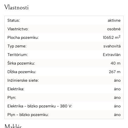
Vlastnosti
Status:
aktívne
Vlastníctvo:
osobné
2
Plocha pozemku:
10652 m
Typ zeme:
svahovitá
Teritórium:
Extravilán
Šírka pozemku:
40 m
Dĺžka pozemku:
267 m
Inžinierske siete:
áno
Elektrika:
áno
Plyn:
áno
Elektrika - blízko pozemku - 380 V:
áno
Plyn - blízko pozemku:
áno
Maklér