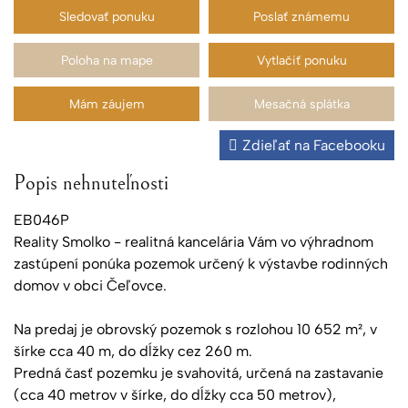
Sledovať ponuku
Poslať známemu
Poloha na mape
Vytlačiť ponuku
Mám záujem
Mesačná splátka
Zdieľať na Facebooku
Popis nehnuteľnosti
EB046P
Reality Smolko - realitná kancelária Vám vo výhradnom
zastúpení ponúka pozemok určený k výstavbe rodinných
domov v obci Čeľovce.
Na predaj je obrovský pozemok s rozlohou 10 652 m², v
šírke cca 40 m, do dĺžky cez 260 m.
Predná časť pozemku je svahovitá, určená na zastavanie
(cca 40 metrov v šírke, do dĺžky cca 50 metrov),