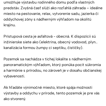
umožňuje výstavbu rodinného domu podľa vlastných
predstáv. Zvyšná časť slúži ako rozľahlá záhrada – ideálne
miesto na pestovanie, relax, vytvorenie sadu, jazierka či
oddychovej zóny s nádherným výhľadom na okolitú
krajinu.
Prístupová cesta je asfaltová - obecná. K dispozícii sú
inžinierske siete ako (elektrina, obecný vodovod, plyn..
kanalizácia formou žumpy ci septiku, čističky).
Pozemok sa nachádza v tichej lokalite s nádherným
panoramatickým výhľadom, ktorý ponúka pocit súkromia
a harmónie s prírodou, no zároveň je v dosahu občianskej
vybavenosti.
Ak hľadáte výnimočné miesto, ktoré spája možnosti
výstavby a oddychu v prírode, tento pozemok je pre vás
ako stvorený.