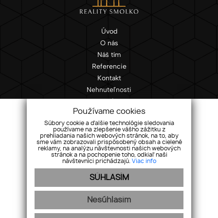
Úvod
O nás
Náš tím
Referencie
Kontakt
Nehnuteľnosti
Ponuka/dopyt
Používame cookies
GDPR
Súbory cookie a ďalšie technológie sledovania
Cookies
používame na zlepšenie vášho zážitku z
prehliadania našich webových stránok, na to, aby
sme vám zobrazovali prispôsobený obsah a cielené
Okružná 3057/24, 080 01 Prešov
reklamy, na analýzu návštevnosti našich webových
stránok a na pochopenie toho, odkiaľ naši
+421 903 755 777
návštevníci prichádzajú.
Viac info
info@realitysmolko.sk
SÚHLASÍM
Nesúhlasím
webdesign
|
webex.digital