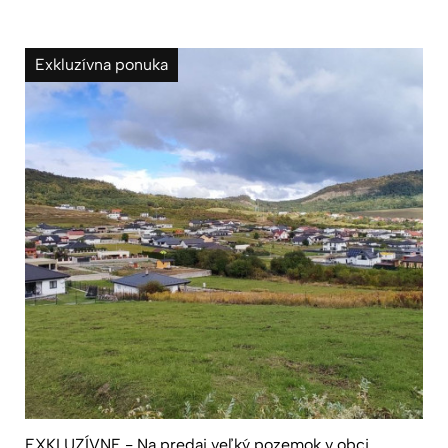
Exkluzívna ponuka
EXKLUZÍVNE - Na predaj veľký pozemok v obci