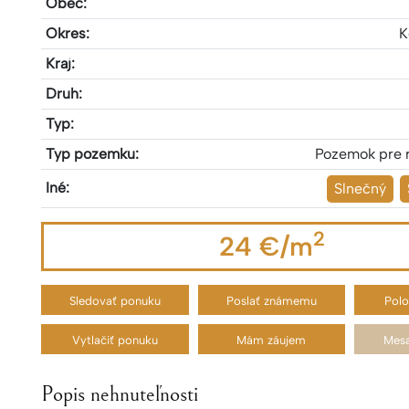
Obec:
Okres:
K
Kraj:
Druh:
Typ:
Typ pozemku:
Pozemok pre 
Iné:
Slnečný
2
24 €/m
Sledovať ponuku
Poslať známemu
Pol
Vytlačiť ponuku
Mám záujem
Mesa
Popis nehnuteľnosti