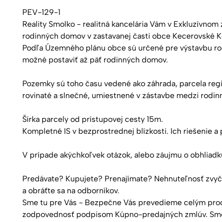
PEV-129-1
Reality Smolko - realitná kancelária Vám v Exkluzívnom
rodinných domov v zastavanej časti obce Kecerovské K
Podľa Územného plánu obce sú určené pre výstavbu rod
možné postaviť až päť rodinných domov.
Pozemky sú toho času vedené ako záhrada, parcela reg
rovinaté a slnečné, umiestnené v zástavbe medzi rodin
Šírka parcely od prístupovej cesty 15m.
Kompletné IS v bezprostrednej blízkosti. Ich riešenie a 
V prípade akýchkoľvek otázok, alebo záujmu o obhliadk
Predávate? Kupujete? Prenajímate? Nehnuteľnosť zvyčaj
a obráťte sa na odborníkov.
Sme tu pre Vás - Bezpečne Vás prevedieme celým proces
zodpovednosť podpisom Kúpno-predajných zmlúv. Sme s