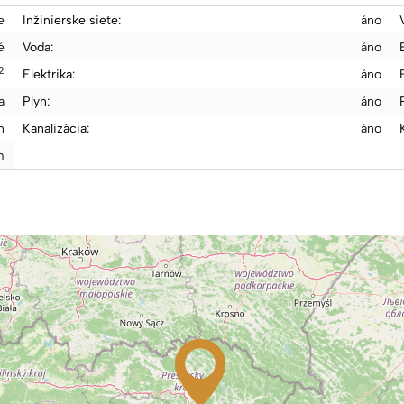
e
Inžinierske siete:
áno
é
Voda:
áno
2
Elektrika:
áno
a
Plyn:
áno
n
Kanalizácia:
áno
m