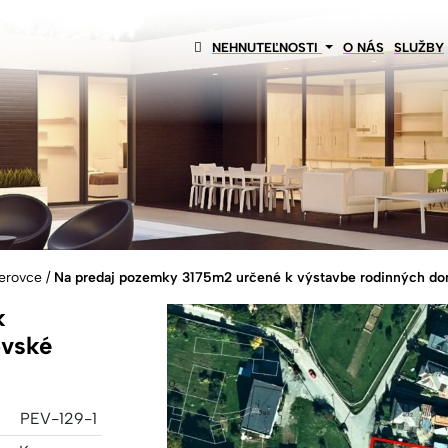
NEHNUTEĽNOSTI
O NÁS
SLUŽBY
cerovce
/
Na predaj pozemky 3175m2 určené k výstavbe rodinných do
k
ovské
PEV-129-1