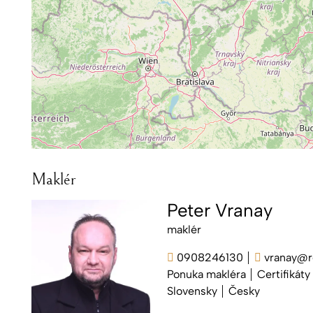
Maklér
Peter Vranay
maklér
0908246130
vranay@re
Ponuka makléra
Certifikáty
Slovensky
Česky