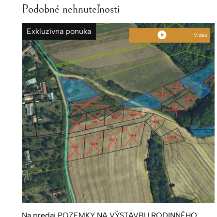
Podobné nehnuteľnosti
Exkluzívna ponuka
Video
Na predaj POZEMKY NA VÝSTAVBU RODINNÉHO