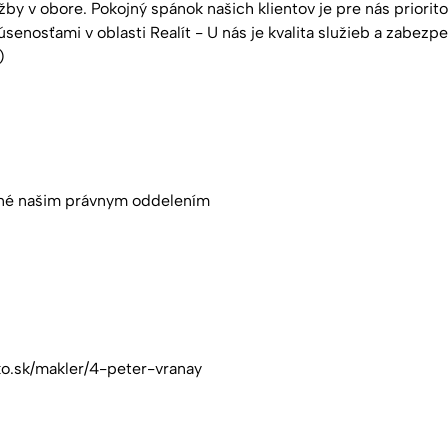
y v obore. Pokojný spánok našich klientov je pre nás priorito
kúsenosťami v oblasti Realít - U nás je kvalita služieb a zabe
)
vené našim právnym oddelením
ko.sk/makler/4-peter-vranay