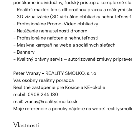
ponúkame individuálny, ľudský prístup a komplexné služb
- Realitní makléri len s dlhoročnou praxou a reálnymi s
- 3D vizualizácie (3D virtuálne obhliadky nehnuteľností
- Profesionálne Promo-Video obhliadky
- Natáčanie nehnuteľnosti dronom
- Profesionálne nafotenie nehnuteľnosti
- Masívna kampaň na webe a sociálnych sieťach
- Bannery
- Kvalitný právny servis – autorizované zmluvy pripra
Peter Vranay - REALITY SMOLKO, s.r.o
Váš osobný realitný poradca
Realitné zastúpenie pre Košice a KE-okolie
mobil: 0908 246 130
mail: vranay@realitysmolko.sk
Moje referencie a ponuky nájdete na webe: realitysmol
Vlastnosti