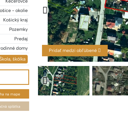
Kecerovce
ošice - okolie
Košický kraj
Pozemky
Predaj
rodinné domy
Pridať medzi obľúbené
Škola, škôlka
oha na mape
čná splátka