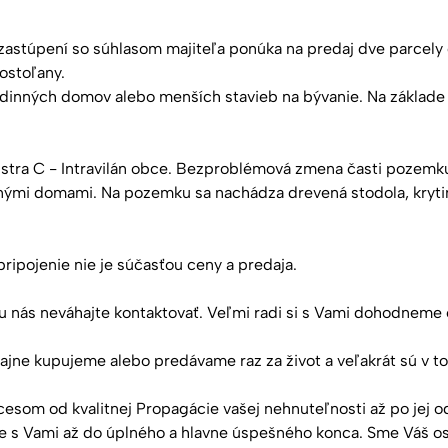
 zastúpení so súhlasom majiteľa ponúka na predaj dve parcely
ostoľany.
inných domov alebo menších stavieb na bývanie. Na základe
istra C - Intravilán obce. Bezproblémová zmena časti pozemk
nými domami. Na pozemku sa nachádza drevená stodola, krytin
pripojenie nie je súčasťou ceny a predaja.
u nás neváhajte kontaktovať. Veľmi radi si s Vami dohodneme 
ne kupujeme alebo predávame raz za život a veľakrát sú v to
om od kvalitnej Propagácie vašej nehnuteľnosti až po jej od
 Vami až do úplného a hlavne úspešného konca. Sme Váš oso