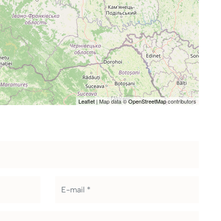
Leaflet
| Map data ©
OpenStreetMap
contributors