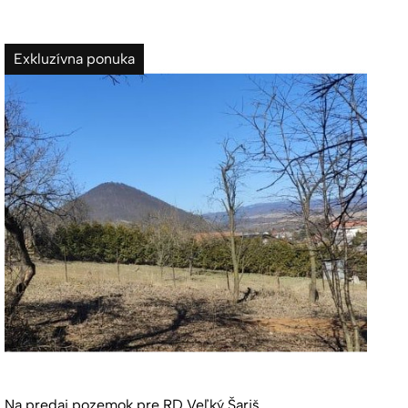
Exkluzívna ponuka
Na predaj pozemok pre RD Veľký Šariš