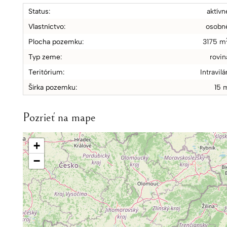
Status:
aktívn
Vlastníctvo:
osobn
Plocha pozemku:
3175 m
Typ zeme:
rovin
Teritórium:
Intravilá
Šírka pozemku:
15 
Pozrieť na mape
+
−