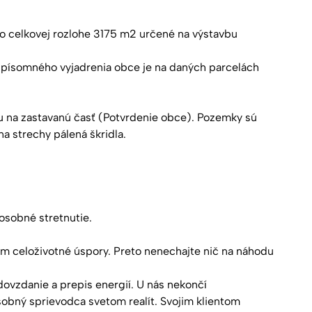
 o celkovej rozlohe 3175 m2 určené na výstavbu
 písomného vyjadrenia obce je na daných parcelách
u na zastavanú časť (Potvrdenie obce). Pozemky sú
a strechy pálená škridla.
osobné stretnutie.
m celoživotné úspory. Preto nenechajte nič na náhodu
ovzdanie a prepis energií. U nás nekončí
bný sprievodca svetom realít. Svojim klientom