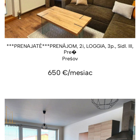
***PRENAJATÉ***PRENÁJOM, 2i, LOGGIA, 3p., Sídl. III,
Pre�
Prešov
650
€/mesiac