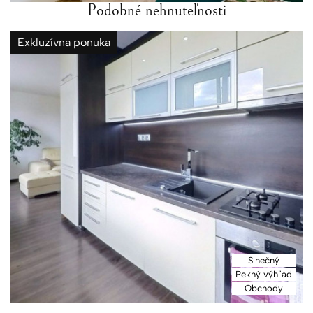
Podobné nehnuteľnosti
Exkluzívna ponuka
Slnečný
Pekný výhľad
Obchody