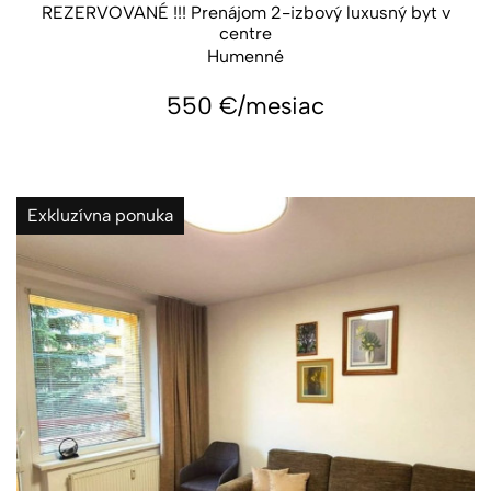
REZERVOVANÉ !!! Prenájom 2-izbový luxusný byt v
centre
Humenné
550
€/mesiac
Exkluzívna ponuka