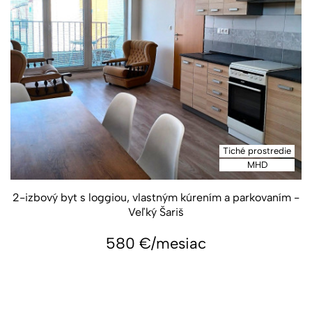
Tiché prostredie
MHD
2-izbový byt s loggiou, vlastným kúrením a parkovaním -
Veľký Šariš
580
€/mesiac