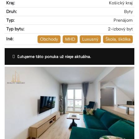
Kraj:
Košický kraj
Druh:
Byty
Typ:
Prenájom
Typ bytu:
2-izbový byt
Iné:
Obchody
MHD
Luxusný
Škola, škôlka
Ľutujeme táto ponuka už nieje aktuálna.