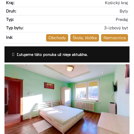
Kraj:
Košický kraj
Druh:
Byty
Typ:
Predaj
Typ bytu:
3-izbový byt
Iné:
Obchody
Škola, škôlka
Nemocnica
Ľutujeme táto ponuka už nieje aktuálna.