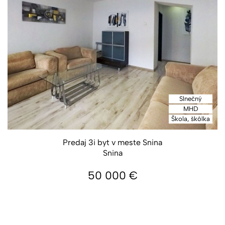
Slnečný
MHD
Škola, škôlka
Predaj 3i byt v meste Snina
Snina
50 000
€