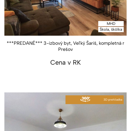
MHD
Škola, škôlka
***PREDANÉ*** 3-izbový byt, Veľký Šariš, kompletná r
Prešov
Cena v RK
3D prehliadka