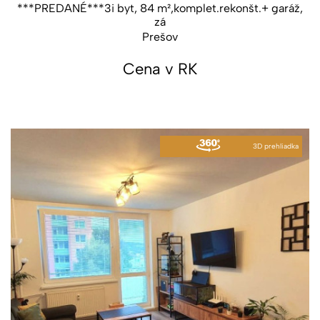
***PREDANÉ***3i byt, 84 m²,komplet.rekonšt.+ garáž,
zá
Prešov
Cena v RK
3D prehliadka