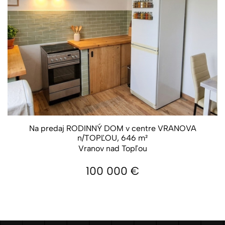
Na predaj RODINNÝ DOM v centre VRANOVA
n/TOPĽOU, 646 m²
Vranov nad Topľou
100 000
€