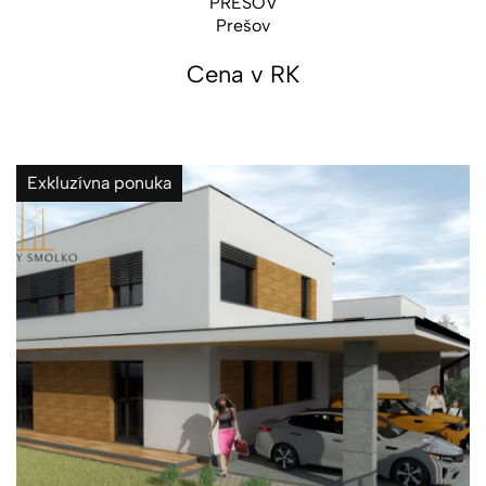
PREŠOV
Prešov
Cena v RK
Exkluzívna ponuka