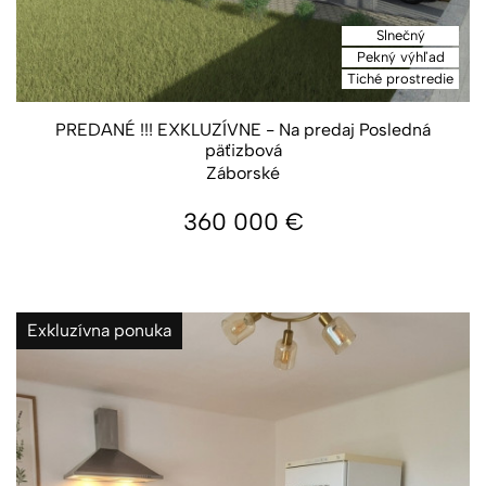
Slnečný
Pekný výhľad
Tiché prostredie
PREDANÉ !!! EXKLUZÍVNE - Na predaj Posledná
päťizbová
Záborské
360 000
€
Exkluzívna ponuka