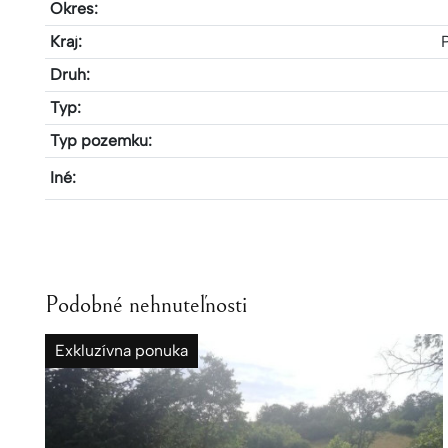
Okres:
Kraj:
Druh:
Typ:
Typ pozemku:
Iné:
Podobné nehnuteľnosti
Exkluzívna ponuka