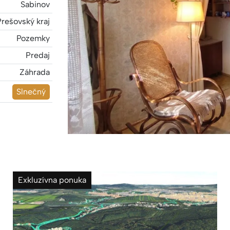
Sabinov
Prešovský kraj
Pozemky
Predaj
Záhrada
Slnečný
Exkluzívna ponuka