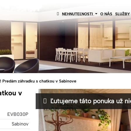
NEHNUTEĽNOSTI
O NÁS
SLUŽBY
 Predám záhradku s chatkou v Sabinove
atkou v
Ľutujeme táto ponuka už nie
EVB030P
Sabinov