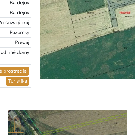
Bardejov
Bardejov
Prešovský kraj
Pozemky
Predaj
rodinné domy
é prostredie
Turistika