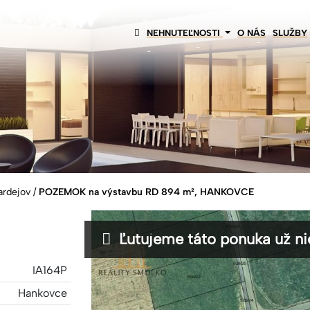
NEHNUTEĽNOSTI
O NÁS
SLUŽBY
Bardejov
/
POZEMOK na výstavbu RD 894 m², HANKOVCE
Ľutujeme táto ponuka už nie
IA164P
Hankovce