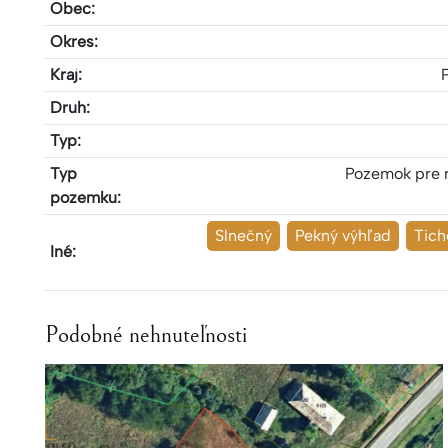
Obec:
Okres:
Kraj:
Druh:
Typ:
Typ
Pozemok pre 
pozemku:
Slnečný
Pekný výhľad
Tich
Iné:
Podobné nehnuteľnosti