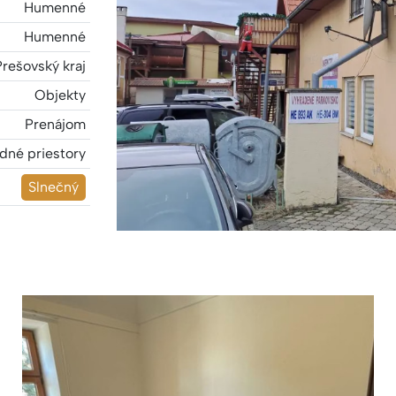
Humenné
Humenné
Prešovský kraj
Objekty
Prenájom
né priestory
Slnečný