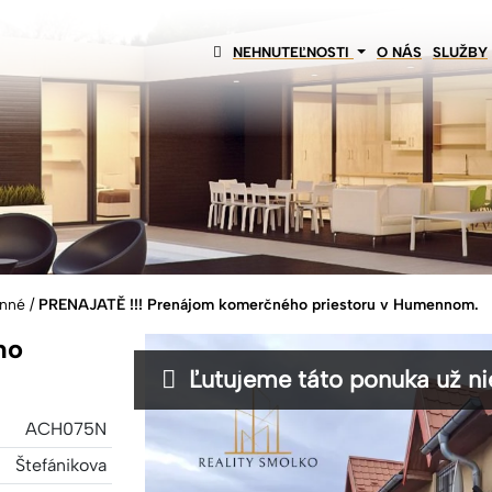
NEHNUTEĽNOSTI
O NÁS
SLUŽBY
enné
/
PRENAJATĚ !!! Prenájom komerčného priestoru v Humennom.
ho
Ľutujeme táto ponuka už nie
ACH075N
Štefánikova