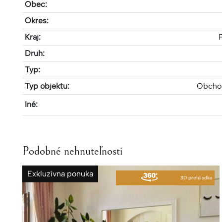
Obec:
Okres:
Kraj:
Druh:
Typ:
Typ objektu:
Obchod
Iné:
Podobné nehnuteľnosti
Exkluzívna ponuka
3D prehliadka