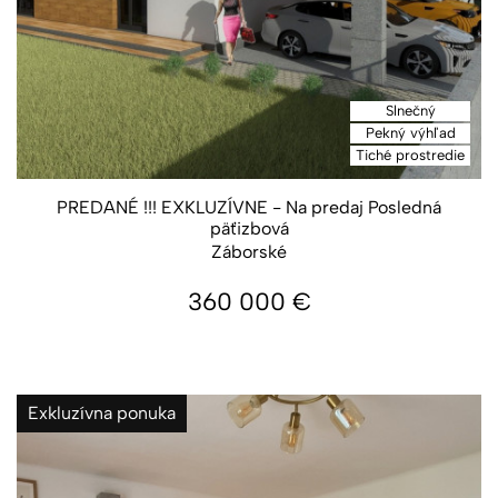
Slnečný
Pekný výhľad
Tiché prostredie
PREDANÉ !!! EXKLUZÍVNE - Na predaj Posledná
päťizbová
Záborské
360 000
€
Exkluzívna ponuka