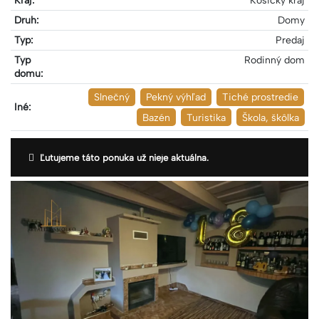
Kraj:
Košický kraj
Druh:
Domy
Typ:
Predaj
Typ
Rodinný dom
domu:
Slnečný
Pekný výhľad
Tiché prostredie
Iné:
Bazén
Turistika
Škola, škôlka
Ľutujeme táto ponuka už nieje aktuálna.