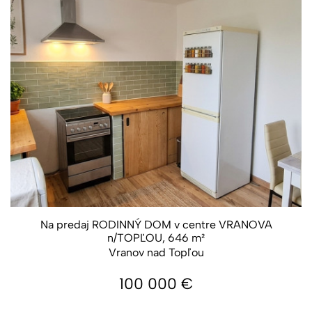
Na predaj RODINNÝ DOM v centre VRANOVA
n/TOPĽOU, 646 m²
Vranov nad Topľou
100 000
€